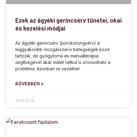
Ezek az ágyéki gerincsérv tünetei, okai
és kezelési módjai
Az ágyéki gerincsérv (porckorongsérv) a
leggyakoribb mozgásszervi betegségek közé
tartozik, de gyógytorna és manuálterápia
segítségével akár műtét nélkül is orvosolható a
probléma. Azonban mi vezethet
BŐVEBBEN »
2025.02.16.