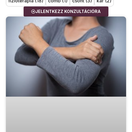
fizioterápia
(18)
comb
(1)
csont
(3)
kar
(2)
JELENTKEZZ KONZULTÁCIÓRA