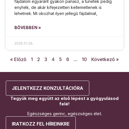
fájdalom egyaránt gyakori panasz, a tünetek pedig
enyhék, de akár kifejezetten kellemetlenek is
lehetnek. Mi okozhat ilyen jellegű fájdalmat,
BŐVEBBEN »
2025.01.26.
« Előző
1
2
3
4
5
6
…
10
Következő »
JELENTKEZZ KONZULTÁCIÓRA
Tegyük meg együtt az első lépést a gyógyulásod
felé!
Egészséges gerinc, egészséges élet.
IRATKOZZ FEL HÍREINKRE