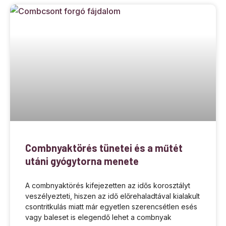
Combnyaktörés tünetei és a műtét
utáni gyógytorna menete
A combnyaktörés kifejezetten az idős korosztályt
veszélyezteti, hiszen az idő előrehaladtával kialakult
csontritkulás miatt már egyetlen szerencsétlen esés
vagy baleset is elegendő lehet a combnyak