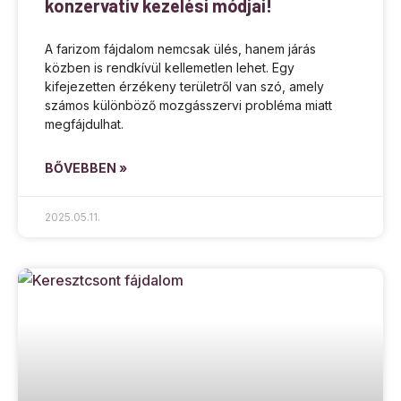
konzervatív kezelési módjai!
A farizom fájdalom nemcsak ülés, hanem járás
közben is rendkívül kellemetlen lehet. Egy
kifejezetten érzékeny területről van szó, amely
számos különböző mozgásszervi probléma miatt
megfájdulhat.
BŐVEBBEN »
2025.05.11.