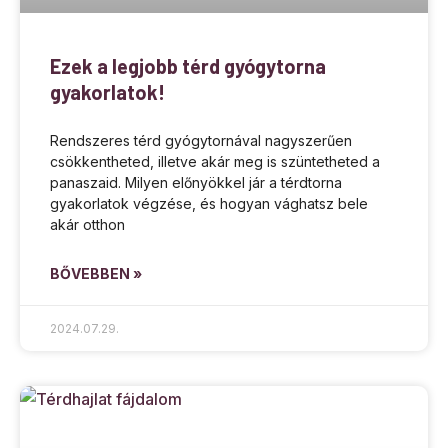
Ezek a legjobb térd gyógytorna
gyakorlatok!
Rendszeres térd gyógytornával nagyszerűen
csökkentheted, illetve akár meg is szüntetheted a
panaszaid. Milyen előnyökkel jár a térdtorna
gyakorlatok végzése, és hogyan vághatsz bele
akár otthon
BŐVEBBEN »
2024.07.29.