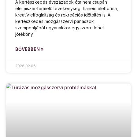
A kertészkedés évszázadok óta nem csupán
élelmiszer-termelő tevékenység, hanem életforma,
kreatív elfoglaltság és rekreációs időtöltés is. A
kertészkedés mozgásszervi panaszok
szempontjából ugyanakkor egyszerre lehet
jótékony
BŐVEBBEN »
2026.02.06.