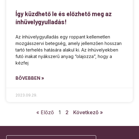
Így küzdhető le és előzhető meg az
ínhüvelygyulladás!
Az ínhüvelygyulladás egy roppant kellemetlen
mozgásszervi betegség, amely jellemzően hosszan
tartó terhelés hatására alakul ki. Az ínhüvelyekben
futó inakat nyákszerű anyag “olajozza”, hogy a
kézfej
BŐVEBBEN »
2023.09.29.
« Előző
1
2
Következő »