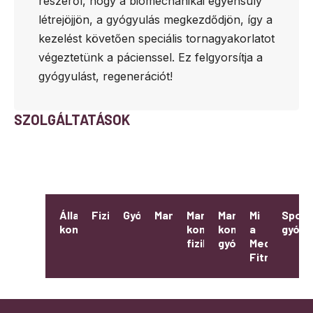
részéről, hogy a biomechanikai egyensúly
létrejöjjön, a gyógyulás megkezdődjön, így a
kezelést követően speciális tornagyakorlatot
végeztetünk a pácienssel. Ez felgyorsítja a
gyógyulást, regenerációt!
SZOLGÁLTATÁSOK
Állapotfelmérés,
Fizikoterápia
Gyógytorna
Manuálterápia
Manuálterápiával
Manuálterápiával
Mi
Sport
konzultáció
kombinált
kombinált
a
gyógy
fizikoterápia
gyógytorna
Medical
Fitnesz?