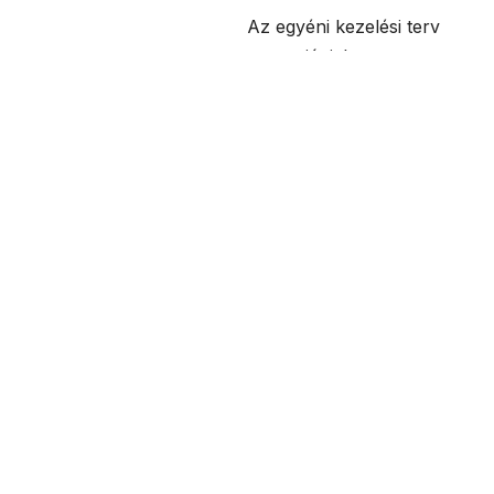
Az egyéni kezelési terv
garanciát jelent az
előrelépésre. Pontosan
azok a típusú gyakorlatok
szerepelnek majd a
tervben, amelyek
célzottan segítik elő
panaszaid és fájdalmaid
enyhítését, végső soron
pedig ezek teljes
megszüntetését.
3. Gyakorlatok
végrehajtása
Végül jöhet a gyógytorna