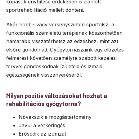
kopások enyhítése érdekében is ajánlott
sportrehabilitáció mellett dönteni.
Akár hobbi- vagy versenyszinten sportolsz, a
funkcionális szemléletű terápiának köszönhetően
hamarabb visszatérhetsz az edzéshez, mint azt
elsőre gondolnád. Gyógytornászaink egy előzetes
felmérést követően személyre szabott kezelési
tervvel gondoskodnak ízületeid és izmaid
egészségének visszanyeréséről.
Milyen pozitív változásokat hozhat a
rehabilitációs gyógytorna?
Növekszik a mozgástartomány
Javul a vérkeringés
Erősödik az izomzat