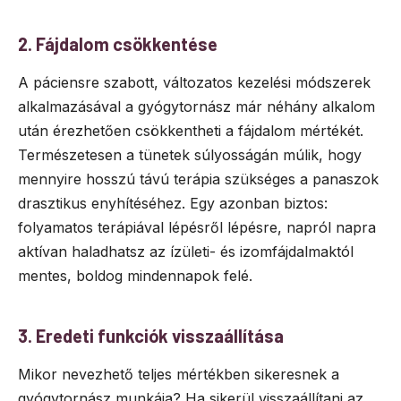
2. Fájdalom csökkentése
A páciensre szabott, változatos kezelési módszerek
alkalmazásával a gyógytornász már néhány alkalom
után érezhetően csökkentheti a fájdalom mértékét.
Természetesen a tünetek súlyosságán múlik, hogy
mennyire hosszú távú terápia szükséges a panaszok
drasztikus enyhítéséhez. Egy azonban biztos:
folyamatos terápiával lépésről lépésre, napról napra
aktívan haladhatsz az ízületi- és izomfájdalmaktól
mentes, boldog mindennapok felé.
3. Eredeti funkciók visszaállítása
Mikor nevezhető teljes mértékben sikeresnek a
gyógytornász munkája? Ha sikerül visszaállítani az