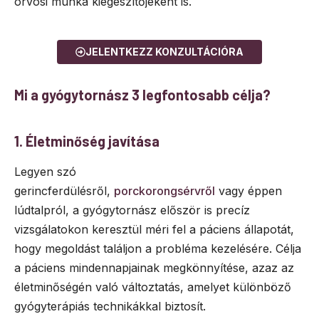
orvosi munka kiegészítőjeként is.
JELENTKEZZ KONZULTÁCIÓRA
Mi a gyógytornász 3 legfontosabb célja?
1. Életminőség javítása
Legyen szó
gerincferdülésről,
porckorongsérvről
vagy éppen
lúdtalpról, a gyógytornász először is precíz
vizsgálatokon keresztül méri fel a páciens állapotát,
hogy megoldást találjon a probléma kezelésére. Célja
a páciens mindennapjainak megkönnyítése, azaz az
életminőségén való változtatás, amelyet különböző
gyógyterápiás technikákkal biztosít.