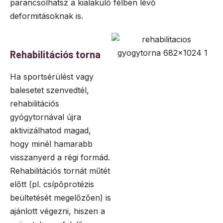
parancsolhatsz a kialakuló félben lévő
deformitásoknak is.
Rehabilitációs torna
Ha sportsérülést vagy
balesetet szenvedtél,
rehabilitációs
gyógytornával újra
aktivizálhatod magad,
hogy minél hamarabb
visszanyerd a régi formád.
Rehabilitációs tornát műtét
előtt (pl. csípőprotézis
beültetését megelőzően) is
ajánlott végezni, hiszen a