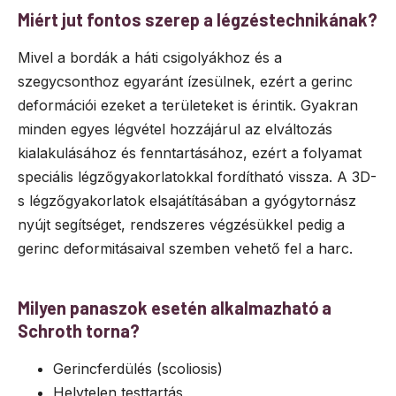
Miért jut fontos szerep a légzéstechnikának?
Mivel a bordák a háti csigolyákhoz és a
szegycsonthoz egyaránt ízesülnek, ezért a gerinc
deformációi ezeket a területeket is érintik. Gyakran
minden egyes légvétel hozzájárul az elváltozás
kialakulásához és fenntartásához, ezért a folyamat
speciális légzőgyakorlatokkal fordítható vissza. A 3D-
s légzőgyakorlatok elsajátításában a gyógytornász
nyújt segítséget, rendszeres végzésükkel pedig a
gerinc deformitásaival szemben vehető fel a harc.
Milyen panaszok esetén alkalmazható a
Schroth torna?
Gerincferdülés (scoliosis)
Helytelen testtartás