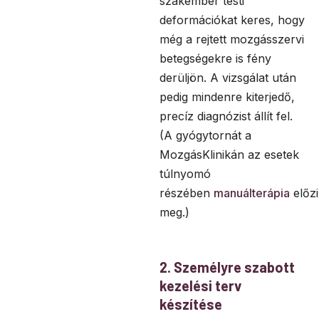
szakember testi
deformációkat keres, hogy
még a rejtett mozgásszervi
betegségekre is fény
derüljön. A vizsgálat után
pedig mindenre kiterjedő,
precíz diagnózist állít fel.
(A gyógytornát a
MozgásKlinikán az esetek
túlnyomó
részében
manuálterápia
előzi
meg.)
2. Személyre szabott
kezelési terv
készítése