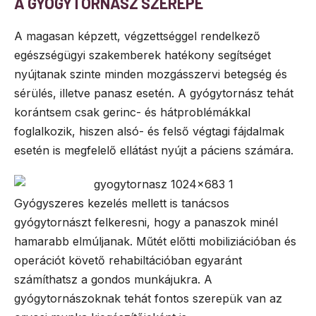
A GYÓGYTORNÁSZ SZEREPE
A magasan képzett, végzettséggel rendelkező
egészségügyi szakemberek hatékony segítséget
nyújtanak szinte minden mozgásszervi betegség és
sérülés, illetve panasz esetén. A gyógytornász tehát
korántsem csak gerinc- és hátproblémákkal
foglalkozik, hiszen alsó- és felső végtagi fájdalmak
esetén is megfelelő ellátást nyújt a páciens számára.
Gyógyszeres kezelés mellett is tanácsos
gyógytornászt felkeresni, hogy a panaszok minél
hamarabb elmúljanak. Műtét előtti mobiliziációban és
operációt követő rehabiltációban egyaránt
számíthatsz a gondos munkájukra. A
gyógytornászoknak tehát fontos szerepük van az