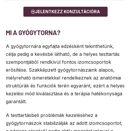
JELENTKEZZ KONZULTÁCIÓRA
MI A GYÓGYTORNA?
A gyógytornára egyfajta edzésként tekinthetünk,
célja pedig a kevésbé látható, de a helyes testtartás
szempontjából rendkívül fontos izomcsoportok
erősítése. Szakképzett gyógytornászaink alapos,
mélyreható ismeretekkel rendelkeznek az anatómiai
struktúrák és funkciók terén egyaránt, ezért a helyes
kezelési mód kiválasztása és a terápia hatékonysága
garantált.
A testtartásbeli problémák kezeléséhez a
gyógytornászok stabilizálják az adott izomcsoportot,
a páciens részéről pedig aktív mozgást igényel a