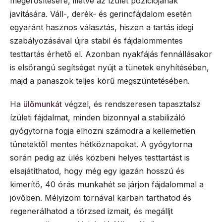
megerősítésére, illetve az ízület pozíciójának
javítására. Váll-, derék- és gerincfájdalom esetén
egyaránt hasznos választás, hiszen a tartás idegi
szabályozásával újra stabil és fájdalommentes
testtartás érhető el. Azonban nyakfájás fennállásakor
is elsőrangú segítséget nyújt a tünetek enyhítésében,
majd a panaszok teljes körű megszüntetésében.
Ha
ülőmunkát
végzel, és rendszeresen tapasztalsz
ízületi fájdalmat, minden bizonnyal a stabilizáló
gyógytorna fogja elhozni számodra a kellemetlen
tünetektől mentes hétköznapokat. A gyógytorna
során pedig az ülés közbeni helyes testtartást is
elsajátíthatod, hogy még egy igazán hosszú és
kimerítő, 40 órás munkahét se járjon fájdalommal a
jövőben. Mélyizom tornával karban tarthatod és
regenerálhatod a törzsed izmait, és megálljt