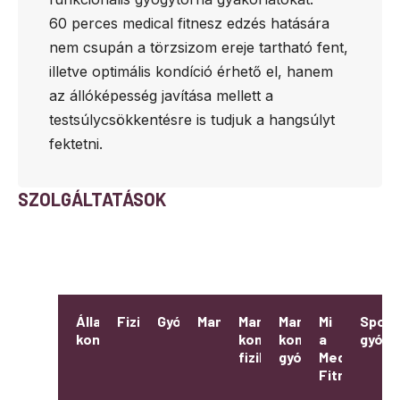
60 perces medical fitnesz edzés hatására
nem csupán a törzsizom ereje tartható fent,
illetve optimális kondíció érhető el, hanem
az állóképesség javítása mellett a
testsúlycsökkentésre is tudjuk a hangsúlyt
fektetni.
SZOLGÁLTATÁSOK
Állapotfelmérés,
Fizikoterápia
Gyógytorna
Manuálterápia
Manuálterápiával
Manuálterápiával
Mi
Sport
konzultáció
kombinált
kombinált
a
gyógy
fizikoterápia
gyógytorna
Medical
Fitnesz?