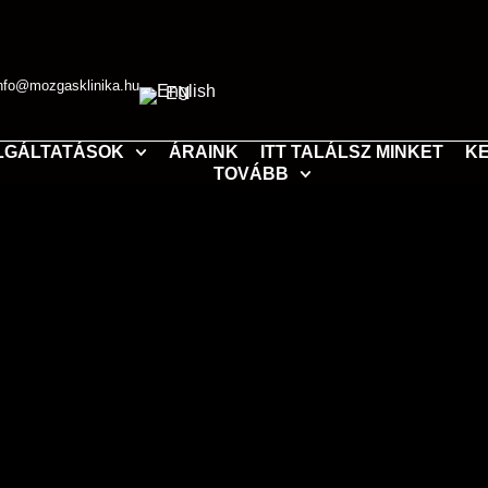
nfo@mozgasklinika.hu
EN
LGÁLTATÁSOK
ÁRAINK
ITT TALÁLSZ MINKET
KE
TOVÁBB