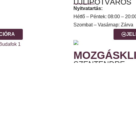
ÚJLIPÓTVÁROS
Nyitvatartás:
Hétfő – Péntek: 08:00 – 20:0
Szombat – Vasárnap: Zárva
CIÓRA
JEL
MOZGÁSKLI
SZENTENDRE
Nyitvatartás:
Hétfő – Péntek: 08:00 – 20:0
Szombat – Vasárnap: Zárva
CIÓRA
JEL
MOZGÁSKLI
GYŐR
Nyitvatartás: