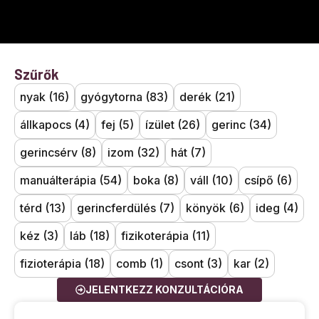
Szűrők
nyak
(16)
gyógytorna
(83)
derék
(21)
állkapocs
(4)
fej
(5)
ízület
(26)
gerinc
(34)
gerincsérv
(8)
izom
(32)
hát
(7)
manuálterápia
(54)
boka
(8)
váll
(10)
csípő
(6)
térd
(13)
gerincferdülés
(7)
könyök
(6)
ideg
(4)
kéz
(3)
láb
(18)
fizikoterápia
(11)
fizioterápia
(18)
comb
(1)
csont
(3)
kar
(2)
JELENTKEZZ KONZULTÁCIÓRA