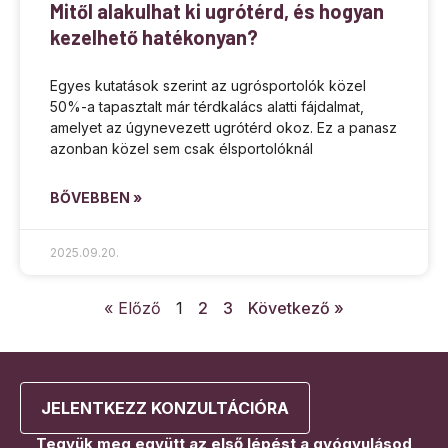
Mitől alakulhat ki ugrótérd, és hogyan
kezelhető hatékonyan?
Egyes kutatások szerint az ugrósportolók közel
50%-a tapasztalt már térdkalács alatti fájdalmat,
amelyet az úgynevezett ugrótérd okoz. Ez a panasz
azonban közel sem csak élsportolóknál
BŐVEBBEN »
2025.09.20.
« Előző
1
2
3
Következő »
JELENTKEZZ KONZULTÁCIÓRA
Tegyük meg együtt az első lépést a gyógyulásod