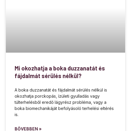
Mi okozhatja a boka duzzanatát és
fájdalmát sérülés nélkül?
A boka duzzanatát és fájdalmát sérülés nélkül is
okozhatja porckopás, ízületi gyulladás vagy
túlterhelésből eredő lágyrész probléma, vagy a
boka biomechanikáját befolyásoló terhelési eltérés
is.
BŐVEBBEN »