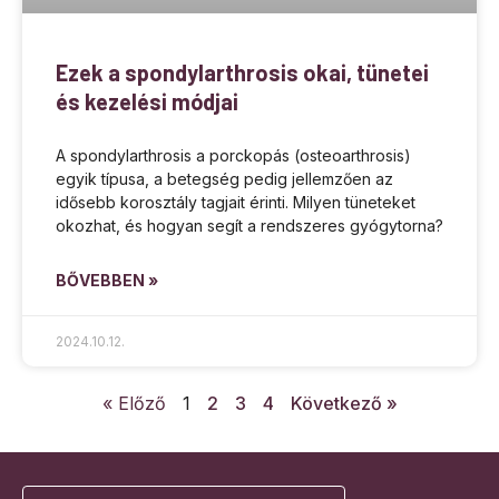
Ezek a spondylarthrosis okai, tünetei
és kezelési módjai
A spondylarthrosis a porckopás (osteoarthrosis)
egyik típusa, a betegség pedig jellemzően az
idősebb korosztály tagjait érinti. Milyen tüneteket
okozhat, és hogyan segít a rendszeres gyógytorna?
BŐVEBBEN »
2024.10.12.
« Előző
1
2
3
4
Következő »