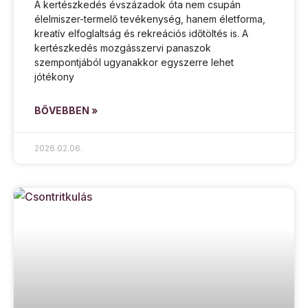
A kertészkedés évszázadok óta nem csupán
élelmiszer-termelő tevékenység, hanem életforma,
kreatív elfoglaltság és rekreációs időtöltés is. A
kertészkedés mozgásszervi panaszok
szempontjából ugyanakkor egyszerre lehet
jótékony
BŐVEBBEN »
2026.02.06.