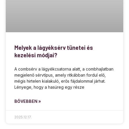
Melyek a lágyéksérv tünetei és
kezelési módjai?
A combsérv a lágyékcsatorna alatt, a combhajlatban
megjelenő sérvtípus, amely ritkábban fordul elő,
mégis hirtelen kialakuló, erős fájdalommal járhat.
Lényege, hogy a hasüreg egy része
BŐVEBBEN »
2025.12.17.