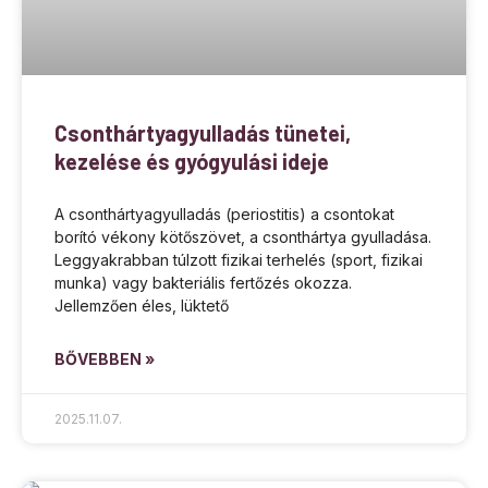
Csonthártyagyulladás tünetei,
kezelése és gyógyulási ideje
A csonthártyagyulladás (periostitis) a csontokat
borító vékony kötőszövet, a csonthártya gyulladása.
Leggyakrabban túlzott fizikai terhelés (sport, fizikai
munka) vagy bakteriális fertőzés okozza.
Jellemzően éles, lüktető
BŐVEBBEN »
2025.11.07.