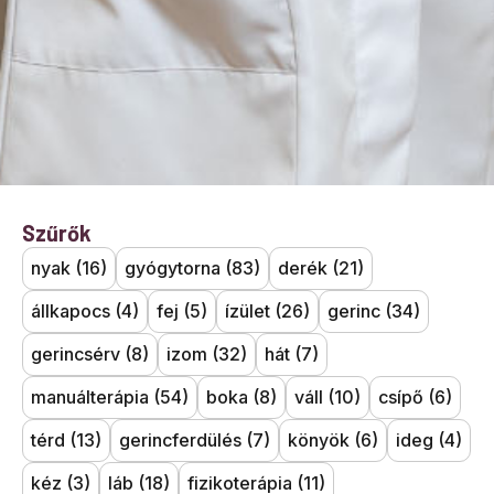
Szűrők
nyak
(16)
gyógytorna
(83)
derék
(21)
állkapocs
(4)
fej
(5)
ízület
(26)
gerinc
(34)
gerincsérv
(8)
izom
(32)
hát
(7)
manuálterápia
(54)
boka
(8)
váll
(10)
csípő
(6)
térd
(13)
gerincferdülés
(7)
könyök
(6)
ideg
(4)
kéz
(3)
láb
(18)
fizikoterápia
(11)