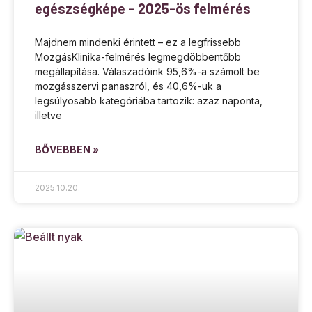
egészségképe – 2025-ös felmérés
Majdnem mindenki érintett – ez a legfrissebb
MozgásKlinika-felmérés legmegdöbbentőbb
megállapítása. Válaszadóink 95,6%-a számolt be
mozgásszervi panaszról, és 40,6%-uk a
legsúlyosabb kategóriába tartozik: azaz naponta,
illetve
BŐVEBBEN »
2025.10.20.