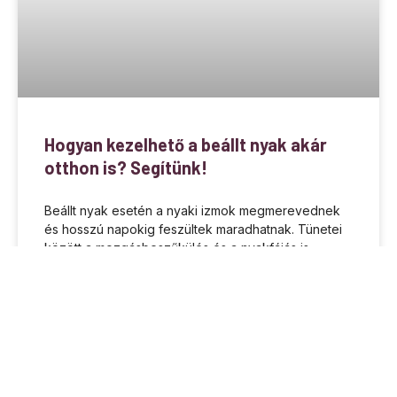
Hogyan kezelhető a beállt nyak akár
otthon is? Segítünk!
Beállt nyak esetén a nyaki izmok megmerevednek
és hosszú napokig feszültek maradhatnak. Tünetei
között a mozgásbeszűkülés és a nyakfájás is
megtalálható. Hátterében pedig izomhúzódás,
helytelen
BŐVEBBEN »
2025.10.07.