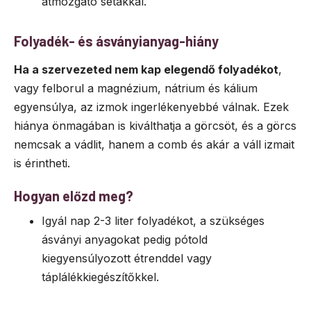
átmozgató sétákkal.
Folyadék- és ásványianyag-hiány
Ha a szervezeted nem kap elegendő folyadékot
,
vagy felborul a magnézium, nátrium és kálium
egyensúlya, az izmok ingerlékenyebbé válnak. Ezek
hiánya önmagában is kiválthatja a görcsöt, és a görcs
nemcsak a vádlit, hanem a comb és akár a váll izmait
is érintheti.
Hogyan előzd meg?
Igyál nap 2-3 liter folyadékot, a szükséges
ásványi anyagokat pedig pótold
kiegyensúlyozott étrenddel vagy
táplálékkiegészítőkkel.