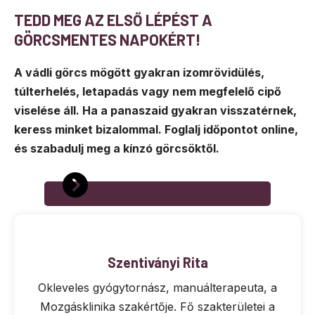
TEDD MEG AZ ELSŐ LÉPÉST A
GÖRCSMENTES NAPOKÉRT!
A vádli görcs mögött gyakran izomrövidülés,
túlterhelés, letapadás vagy nem megfelelő cipő
viselése áll. Ha a panaszaid gyakran visszatérnek,
keress minket bizalommal. Foglalj időpontot online,
és szabadulj meg a kínzó görcsöktől.
JELENTKEZZ KONZULTÁCIÓRA
Szentiványi Rita
Okleveles gyógytornász, manuálterapeuta, a
Mozgásklinika szakértője. Fő szakterületei a