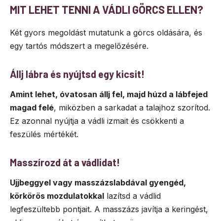
MIT LEHET TENNI A VÁDLI GÖRCS ELLEN?
Két gyors megoldást mutatunk a görcs oldására, és
egy tartós módszert a megelőzésére.
Állj lábra és nyújtsd egy kicsit!
Amint lehet, óvatosan állj fel, majd húzd a lábfejed
magad felé
, miközben a sarkadat a talajhoz szorítod.
Ez azonnal nyújtja a vádli izmait és csökkenti a
feszülés mértékét.
Masszírozd át a vádlidat!
Ujjbeggyel vagy masszázslabdával gyengéd,
körkörös mozdulatokkal
lazítsd a vádlid
legfeszültebb pontjait. A masszázs javítja a keringést,