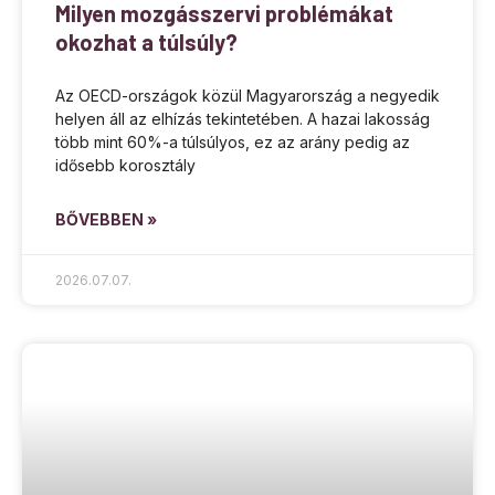
Milyen mozgásszervi problémákat
okozhat a túlsúly?
Az OECD-országok közül Magyarország a negyedik
helyen áll az elhízás tekintetében. A hazai lakosság
több mint 60%-a túlsúlyos, ez az arány pedig az
idősebb korosztály
BŐVEBBEN »
2026.07.07.