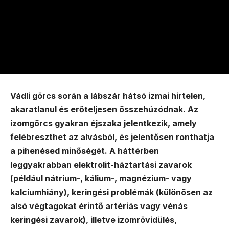
Vádli görcs során a lábszár hátsó izmai hirtelen,
akaratlanul és erőteljesen összehúzódnak. Az
izomgörcs gyakran éjszaka jelentkezik, amely
felébreszthet az alvásból, és jelentősen ronthatja
a pihenésed minőségét. A háttérben
leggyakrabban elektrolit-háztartási zavarok
(például nátrium-, kálium-, magnézium- vagy
kalciumhiány), keringési problémák (különösen az
alsó végtagokat érintő artériás vagy vénás
keringési zavarok), illetve izomrövidülés,