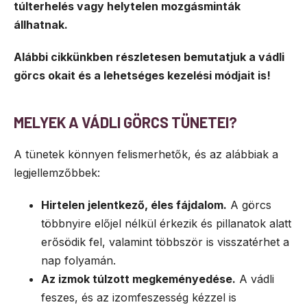
túlterhelés vagy helytelen mozgásminták
állhatnak.
Alábbi cikkünkben részletesen bemutatjuk a vádli
görcs okait és a lehetséges kezelési módjait is!
MELYEK A VÁDLI GÖRCS TÜNETEI?
A tünetek könnyen felismerhetők, és az alábbiak a
legjellemzőbbek:
Hirtelen jelentkező, éles fájdalom.
A görcs
többnyire előjel nélkül érkezik és pillanatok alatt
erősödik fel, valamint többször is visszatérhet a
nap folyamán.
Az izmok túlzott megkeményedése.
A vádli
feszes, és az izomfeszesség kézzel is