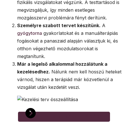
fizikális vizsgálatokat végzünk. A testtartásod is
megvizsgáljuk, így minden esetleges
mozgásszervi problémára fényt derítünk.
Személyre szabott tervet készítünk.
A
gyógytorna
gyakorlatokat és a manuálterápiás
fogásokat a panaszaid alapján választjuk ki, és
otthon végezhető mozdulatsorokat is
megtanítunk.
Már a legelső alkalommal hozzálátunk a
kezelésedhez.
Nálunk nem kell hosszú heteket
várnod, hiszen a terápiád már közvetlenül a
vizsgálat után kezdetét veszi.
JELENTKEZZ KONZULTÁCIÓRA