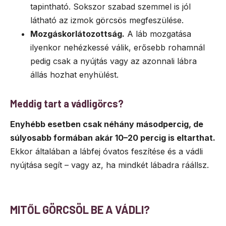
tapintható. Sokszor szabad szemmel is jól
látható az izmok görcsös megfeszülése.
Mozgáskorlátozottság.
A láb mozgatása
ilyenkor nehézkessé válik, erősebb rohamnál
pedig csak a nyújtás vagy az azonnali lábra
állás hozhat enyhülést.
Meddig tart a vádligörcs?
Enyhébb esetben csak néhány másodpercig, de
súlyosabb formában akár 10–20 percig is eltarthat.
Ekkor általában a lábfej óvatos feszítése és a vádli
nyújtása segít – vagy az, ha mindkét lábadra ráállsz.
MITŐL GÖRCSÖL BE A VÁDLI?