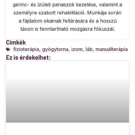
gerinc- és ízületi panaszok kezelése, valamint a
személyre szabott rehabilitáció. Munkája során
a fájdalom okainak feltárására és a hosszú
távon is fenntartható mozgásra fókuszál.
Címkék
fizioterápia
,
gyógytorna
,
izom
,
láb
,
manuálterápia
Ez is érdekelhet: