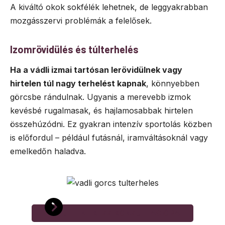
A kiváltó okok sokfélék lehetnek, de leggyakrabban
mozgásszervi problémák a felelősek.
Izomrövidülés és túlterhelés
Ha a vádli izmai tartósan lerövidülnek vagy
hirtelen túl nagy terhelést kapnak
, könnyebben
görcsbe rándulnak. Ugyanis a merevebb izmok
kevésbé rugalmasak, és hajlamosabbak hirtelen
összehúzódni. Ez gyakran intenzív sportolás közben
is előfordul – például futásnál, iramváltásoknál vagy
emelkedőn haladva.
JELENTKEZZ KONZULTÁCIÓRA