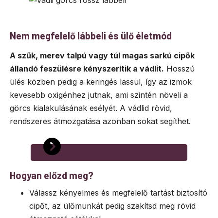
Nem megfelelő lábbeli és ülő életmód
A szűk, merev talpú vagy túl magas sarkú cipők
állandó feszülésre kényszerítik a vádlit.
Hosszú
ülés közben pedig a keringés lassul, így az izmok
kevesebb oxigénhez jutnak, ami szintén növeli a
görcs kialakulásának esélyét. A vádlid rövid,
rendszeres átmozgatása azonban sokat segíthet.
JELENTKEZZ KONZULTÁCIÓRA
Hogyan előzd meg?
Válassz kényelmes és megfelelő tartást biztosító
cipőt, az ülőmunkát pedig szakítsd meg rövid