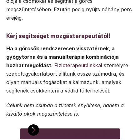
oldja a csomókat és segíthet a görcs
megszüntetésében. Ezután pedig nyújts néhány perc
erejéig.
Kérj segítséget mozgásterapeutától!
Ha a görcsök rendszeresen visszatérnek, a
gyógytorna és a manuálterápia kombinációja
hozhat megoldást.
Fizioterapeutáinkkal
személyre
szabott gyakorlatsort állítunk össze számodra, és
olyan manuális fogásokat alkalmazunk, amelyek
segítenek csökkenteni a vádlid túlterhelését.
Célunk nem csupán a tünetek enyhítése, hanem a
kiváltó okok megszüntetése is.
JELENTKEZZ KONZULTÁCIÓRA