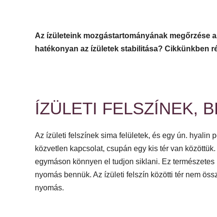
Az ízületeink mozgástartományának megőrzése az
hatékonyan az ízületek stabilitása? Cikkünkben r
ÍZÜLETI FELSZÍNEK,
Az ízületi felszínek sima felületek, és egy ún. hyalin 
közvetlen kapcsolat, csupán egy kis tér van közöttük. 
egymáson könnyen el tudjon siklani. Ez természetes mó
nyomás bennük. Az ízületi felszín közötti tér nem ös
nyomás.