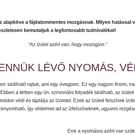
 alapköve a fájdalommentes mozgásnak. Milyen hatással v
észletesen bemutatjuk a legfontosabb tudnivalókat!
“Az ízület azért van, hogy mozogjon.”
 BENNÜK LÉVŐ NYOMÁS, V
porc található rajtuk, ami egy üvegporc. Ez egy nagyon finom, nagyo
Ebben a térben egy ún. szinoviális folyadék található, az ízületi
don védi és táplálja az ízületet. Ezek az ízületi felszínek ízüle
szenyomható, így védelmet ad az ízfelszíneknek, ugyanis rezgésc
Erre a nyomásra azért van szüks