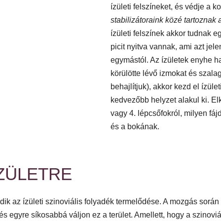
ízületi felszíneket, és védje a 
stabilizátoraink közé tartoznak 
ízületi felszínek akkor tudnak 
picit nyitva vannak, ami azt jel
egymástól. Az ízületek enyhe hajlí
körülötte lévő izmokat és szalag
behajlítjuk), akkor kezd el ízül
kedvezőbb helyzet alakul ki. Elk
vagy 4. lépcsőfokról, milyen fá
és a bokának.
ZÜLETRE
dik az ízületi szinoviális folyadék termelődése. A mozgás során 
és egyre síkosabbá váljon ez a terület. Amellett, hogy a szinoviáli