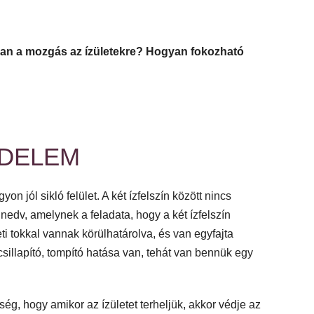
an a mozgás az ízületekre? Hogyan fokozható
ÉDELEM
n jól sikló felület. A két ízfelszín között nincs
 nedv, amelynek a feladata, hogy a két ízfelszín
ti tokkal vannak körülhatárolva, és van egyfajta
sillapító, tompító hatása van, tehát van bennük egy
ég, hogy amikor az ízületet terheljük, akkor védje az