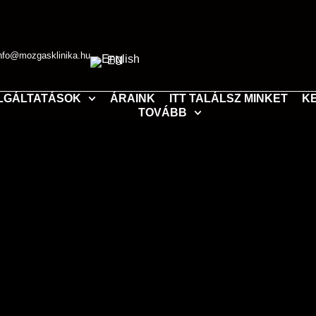
nfo@mozgasklinika.hu
EN
LGÁLTATÁSOK
ÁRAINK
ITT TALÁLSZ MINKET
K
TOVÁBB