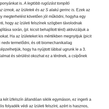
koponyánkat is.
A legtöbb rugózást tompító
az izmok, az ízületek és az S alakú gerinc is.
Ezek az
egy megterhelést követően jól működni, hogyha egy
enti, hogy az ízületi felszínek szögben távolodnak
tása során, (pl. kicsit behajlított térd) aktivizáljuk a
okat. Ha az ízületeket kis mértékben megnyitjuk (picit
eti nedv termelődni, és ott biomechanikailag
épzelhetjük, hogy ha nyújtott lábbal ugrunk le a 3.
jdalmat és sérülést okozhat ez a térdnek, a csípőnek
a két ízfelszín állandóan siklik egymáson, ez ingerli a
s folyadék védi az ízületi felszínt, azért is hasznos,