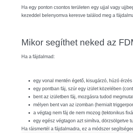
Ha egy ponton csontos területen egy ujjal vagy ujjbe
kezeddel belenyomva keresve találod meg a fájdalma
Mikor segíthet neked az F
Ha a fájdalmad:
egy vonal mentén égető, kisugárzó, húzó érzés 
egy pontban fáj, szúr egy izület közelében (con
bent az izületben fáj, mozgásra tudod megmutatn
mélyen bent van az izomban (hernialt triggerpon
a végtag nem fáj de nem mozog (tektonikus fixá
egy egész végtagon azt simítva, dörzsölgetve tu
Ha ráismertél a fájdalmadra, ez a módszer segítséged