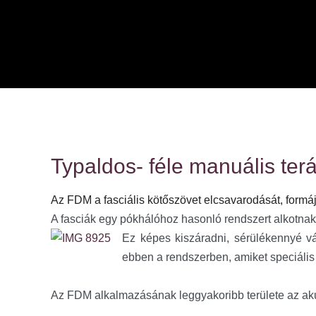
Typaldos- féle manuális ter
Az FDM a fasciális kötőszövet elcsavarodását, form
A fasciák egy pókhálóhoz hasonló rendszert alkotnak, m
Ez képes kiszáradni, sérülékennyé vál
ebben a rendszerben, amiket speciális
Az FDM alkalmazásának leggyakoribb területe az ak