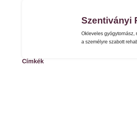
Szentiványi 
Okleveles gyógytornász, m
a személyre szabott rehab
Címkék
Ez is érdekelhet: