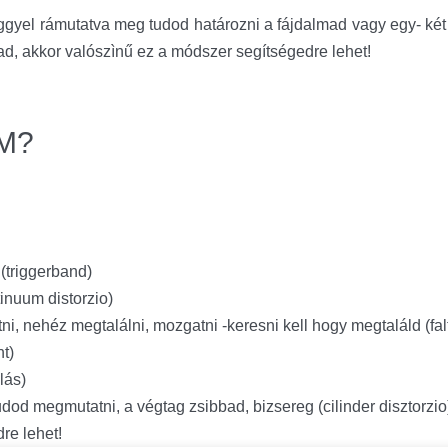
ggyel rámutatva meg tudod határozni a fájdalmad vagy egy- két
d, akkor valószìnű ez a módszer segítségedre lehet!
DM?
(triggerband)
tinuum distorzio)
i, nehéz megtalálni, mozgatni -keresni kell hogy megtaláld (falt
t)
lás)
dod megmutatni, a végtag zsibbad, bizsereg (cilinder disztorzio
re lehet!