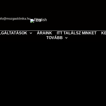
nfo@mozgasklinika.hu
EN
LGÁLTATÁSOK
ÁRAINK
ITT TALÁLSZ MINKET
K
TOVÁBB