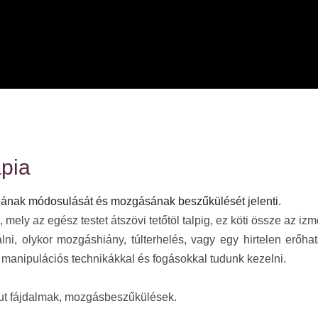
ápia
ájának módosulását és mozgásának beszűkülését jelenti.
ely az egész testet átszövi tetőtöl talpig, ez köti össze az izmo
ni, olykor mozgáshiány, túlterhelés, vagy egy hirtelen erőhatá
 manipulációs technikákkal és fogásokkal tudunk kezelni. 
ut fájdalmak, mozgásbeszűkülések.