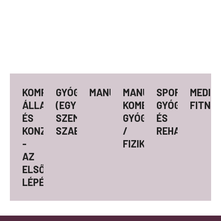
KOMPLEX
GYÓGYTORNA
MANUÁLTERÁPIA
MANUÁLTERÁPIÁVAL
SPORTSPECIF
MEDIC
ÁLLAPOTFELMÉRÉS
(EGYÉNI,
KOMBINÁLT
GYÓGYTORNA
FITNE
ÉS
SZEMÉLYRE
GYÓGYTORNA
ÉS
KONZULTÁCIÓ
SZABOTT)
/
REHABILITÁCI
-
FIZIKOTERÁPIA
AZ
ELSŐ
LÉPÉS