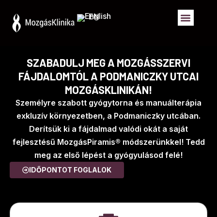
EN
SZABADULJ MEG A MOZGÁSSZERVI
FÁJDALOMTÓL A PODMANICZKY UTCAI
MOZGÁSKLINIKÁN!
Személyre szabott gyógytorna és manuálterápia
exkluzív környezetben, a Podmaniczky utcában.
Derítsük ki a fájdalmad valódi okát a saját
fejlesztésű MozgásPiramis® módszerünkkel! Tedd
meg az első lépést a gyógyulásod felé!
IDŐPONTOT FOGLALOK