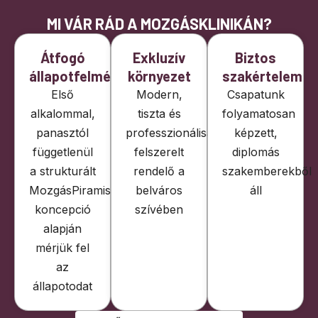
MI VÁR RÁD A MOZGÁSKLINIKÁN?
Átfogó
Exkluzív
Biztos
állapotfelmérés
környezet
szakértelem
Első
Modern,
Csapatunk
alkalommal,
tiszta és
folyamatosan
panasztól
professzionálisan
képzett,
függetlenül
felszerelt
diplomás
a strukturált
rendelő a
szakemberekből
MozgásPiramis®
belváros
áll
koncepció
szívében
alapján
mérjük fel
az
állapotodat