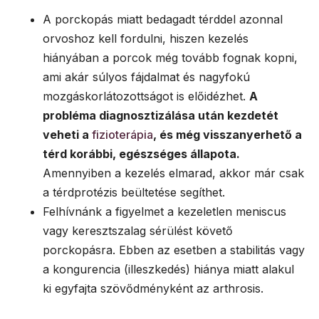
A porckopás miatt bedagadt térddel azonnal
orvoshoz kell fordulni, hiszen kezelés
hiányában a porcok még tovább fognak kopni,
ami akár súlyos fájdalmat és nagyfokú
mozgáskorlátozottságot is előidézhet.
A
probléma diagnosztizálása után kezdetét
veheti a
fizioterápia
, és még visszanyerhető a
térd korábbi, egészséges állapota.
Amennyiben a kezelés elmarad, akkor már csak
a térdprotézis beültetése segíthet.
Felhívnánk a figyelmet a kezeletlen meniscus
vagy keresztszalag sérülést követő
porckopásra. Ebben az esetben a stabilitás vagy
a kongurencia (illeszkedés) hiánya miatt alakul
ki egyfajta szövődményként az arthrosis.