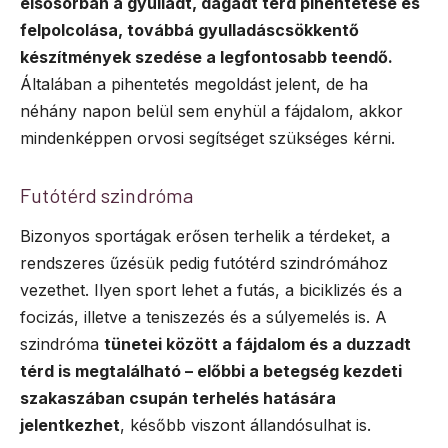
elsősorban a gyulladt, dagadt térd pihentetése és
felpolcolása, továbbá gyulladáscsökkentő
készítmények szedése a legfontosabb teendő.
Általában a pihentetés megoldást jelent, de ha
néhány napon belül sem enyhül a fájdalom, akkor
mindenképpen orvosi segítséget szükséges kérni.
Futótérd szindróma
Bizonyos sportágak erősen terhelik a térdeket, a
rendszeres űzésük pedig futótérd szindrómához
vezethet. Ilyen sport lehet a futás, a biciklizés és a
focizás, illetve a teniszezés és a súlyemelés is. A
szindróma
tünetei között a fájdalom és a duzzadt
térd is megtalálható – előbbi a betegség kezdeti
szakaszában csupán terhelés hatására
jelentkezhet
, később viszont állandósulhat is.