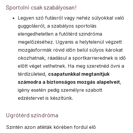
Sportolni csak szabályosan!
Legyen szó futásról vagy nehéz súlyokkal való
guggolásról, a szabályos sportolás
elengedhetetlen a futótérd szindróma
megelőzéséhez. Ugyanis a helytelenül végzett
mozgásformák rövid időn belül súlyos károkat
okozhatnak, ráadásul a sportkarrierednek is idő
előtt véget vethetnek. Ha meg szeretnéd óvni a
térdízületeid,
csapatunkkal megtanítjuk
számodra a biztonságos mozgás alapelveit
,
igény esetén pedig személyre szabott
edzéstervet is készítünk.
Ugrótérd szindróma
Szintén azon atléták körében fordul elő