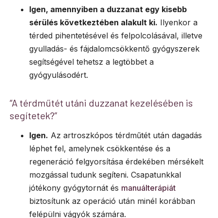
Igen, amennyiben a duzzanat egy kisebb
sérülés következtében alakult ki.
Ilyenkor a
térded pihentetésével és felpolcolásával, illetve
gyulladás- és fájdalomcsökkentő gyógyszerek
segítségével tehetsz a legtöbbet a
gyógyulásodért.
“A térdműtét utáni duzzanat kezelésében is
segítetek?”
Igen.
Az artroszkópos térdműtét után dagadás
léphet fel, amelynek csökkentése és a
regeneráció felgyorsítása érdekében mérsékelt
mozgással tudunk segíteni. Csapatunkkal
jótékony gyógytornát és
manuálterápiát
biztosítunk az operáció után minél korábban
felépülni vágyók számára.