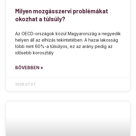
Milyen mozgásszervi problémákat
okozhat a túlsúly?
Az OECD-országok közül Magyarország a negyedik
helyen áll az elhízás tekintetében. A hazai lakosság
több mint 60%-a túlsúlyos, ez az arány pedig az
idősebb korosztály
BŐVEBBEN »
2026.07.07.