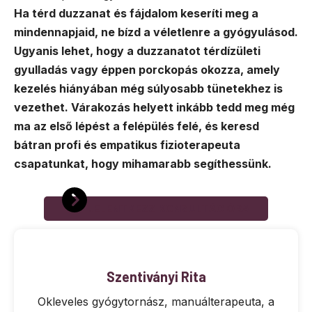
Ha térd duzzanat és fájdalom keseríti meg a
mindennapjaid, ne bízd a véletlenre a gyógyulásod.
Ugyanis lehet, hogy a duzzanatot térdízületi
gyulladás vagy éppen porckopás okozza, amely
kezelés hiányában még súlyosabb tünetekhez is
vezethet. Várakozás helyett inkább tedd meg még
ma az első lépést a felépülés felé, és keresd
bátran profi és empatikus fizioterapeuta
csapatunkat, hogy mihamarabb segíthessünk.
JELENTKEZZ KONZULTÁCIÓRA
Szentiványi Rita
Okleveles gyógytornász, manuálterapeuta, a