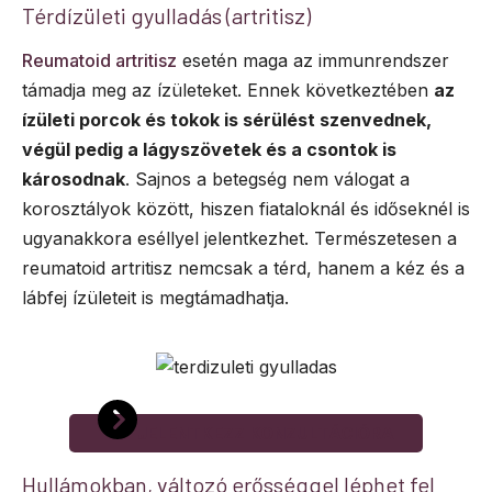
Térdízületi gyulladás (artritisz)
Reumatoid artritisz
esetén maga az immunrendszer
támadja meg az ízületeket. Ennek következtében
az
ízületi porcok és tokok is sérülést szenvednek,
végül pedig a lágyszövetek és a csontok is
károsodnak
. Sajnos a betegség nem válogat a
korosztályok között, hiszen fiataloknál és időseknél is
ugyanakkora eséllyel jelentkezhet. Természetesen a
reumatoid artritisz nemcsak a térd, hanem a kéz és a
lábfej ízületeit is megtámadhatja.
JELENTKEZZ KONZULTÁCIÓRA
Hullámokban, változó erősséggel léphet fel