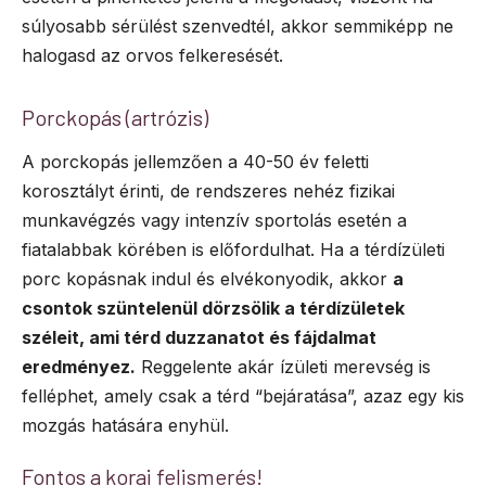
súlyosabb sérülést szenvedtél, akkor semmiképp ne
halogasd az orvos felkeresését.
Porckopás (artrózis)
A porckopás jellemzően a 40-50 év feletti
korosztályt érinti, de rendszeres nehéz fizikai
munkavégzés vagy intenzív sportolás esetén a
fiatalabbak körében is előfordulhat. Ha a térdízületi
porc kopásnak indul és elvékonyodik, akkor
a
csontok szüntelenül dörzsölik a térdízületek
széleit, ami térd duzzanatot és fájdalmat
eredményez.
Reggelente akár ízületi merevség is
felléphet, amely csak a térd “bejáratása”, azaz egy kis
mozgás hatására enyhül.
Fontos a korai felismerés!