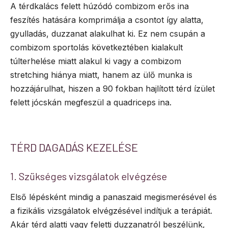
A térdkalács felett húzódó combizom erős ina
feszítés hatására komprimálja a csontot így alatta,
gyulladás, duzzanat alakulhat ki. Ez nem csupán a
combizom sportolás következtében kialakult
túlterhelése miatt alakul ki vagy a combizom
stretching hiánya miatt, hanem az ülő munka is
hozzájárulhat, hiszen a 90 fokban hajlított térd ízület
felett jócskán megfeszül a quadriceps ina.
TÉRD DAGADÁS KEZELÉSE
1. Szükséges vizsgálatok elvégzése
Első lépésként mindig a panaszaid megismerésével és
a fizikális vizsgálatok elvégzésével indítjuk a terápiát.
Akár térd alatti vagy feletti duzzanatról beszélünk,