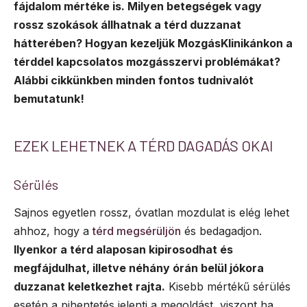
fájdalom mértéke is. Milyen betegségek vagy
rossz szokások állhatnak a térd duzzanat
hátterében? Hogyan kezeljük MozgásKlinikánkon a
térddel kapcsolatos mozgásszervi problémákat?
Alábbi cikkünkben minden fontos tudnivalót
bemutatunk!
EZEK LEHETNEK A TÉRD DAGADÁS OKAI
Sérülés
Sajnos egyetlen rossz, óvatlan mozdulat is elég lehet
ahhoz, hogy a
térd megsérüljön
és bedagadjon.
Ilyenkor a térd alaposan kipirosodhat és
megfájdulhat, illetve néhány órán belül jókora
duzzanat keletkezhet rajta.
Kisebb mértékű sérülés
esetén a pihentetés jelenti a megoldást, viszont ha