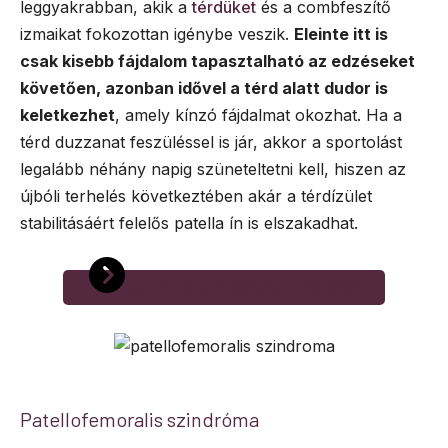
leggyakrabban, akik a
térdüket
és a combfeszítő
izmaikat fokozottan igénybe veszik.
Eleinte itt is
csak kisebb fájdalom tapasztalható az edzéseket
követően, azonban idővel a térd alatt dudor is
keletkezhet
, amely kínzó fájdalmat okozhat. Ha a
térd duzzanat feszüléssel is jár, akkor a sportolást
legalább néhány napig szüneteltetni kell, hiszen az
újbóli terhelés következtében akár a térdízület
stabilitásáért felelős patella ín is elszakadhat.
JELENTKEZZ KONZULTÁCIÓRA
Patellofemoralis szindróma