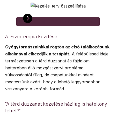
JELENTKEZZ KONZULTÁCIÓRA
3. Fizioterápia kezdése
Gyógytornászainkkal rögtön az első találkozásunk
alkalmával elkezdjük a terápiát.
A felépülésed ideje
természetesen a térd duzzanat és fájdalom
hátterében álló mozgásszervi probléma
súlyosságától függ, de csapatunkkal mindent
megteszünk azért, hogy a lehető leggyorsabban
visszanyerd a korábbi formád.
“A térd duzzanat kezelése házilag is hatékony
lehet?”