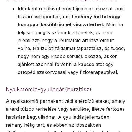
Időnként rendkívül erős fájdalmat okozhat, ami
lassan csillapodhat, majd
néhány héttel vagy
hónappal később ismét visszatérhet.
Még ha
teljesen meg is szűnnek a tünetek, ez nem
jelenti azt, hogy a reumatoid artritisz elmúlt
volna. Ha ízületi fájdalmat tapasztalsz, és tudod,
hogy nem egy kisebb sérülés okozza, akkor
ajánlott azonnal felvenni a kapcsolatot egy
ortopéd szakorvossal vagy fizioterapeutával.
Nyálkatömlő-gyulladás (burzitisz)
A nyálkatömlő párnaként védi a térdízületeket, amely
a térd túlzott terhelése vagy sérülése, illetve fertőzés
hatására begyulladhat. A gyulladás jellemzően
néhány hétig tart, és ebben az időszakban