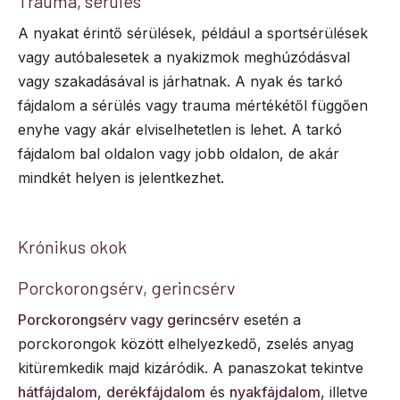
Trauma, sérülés
A nyakat érintő sérülések, például a sportsérülések
vagy autóbalesetek a nyakizmok meghúzódásval
vagy szakadásával is járhatnak. A nyak és tarkó
fájdalom a sérülés vagy trauma mértékétől függően
enyhe vagy akár elviselhetetlen is lehet. A tarkó
fájdalom bal oldalon vagy jobb oldalon, de akár
mindkét helyen is jelentkezhet.
Krónikus okok
Porckorongsérv, gerincsérv
Porckorongsérv vagy gerincsérv
esetén a
porckorongok között elhelyezkedő, zselés anyag
kitüremkedik majd kizáródik. A panaszokat tekintve
hátfájdalom
,
derékfájdalom
és
nyakfájdalom
, illetve