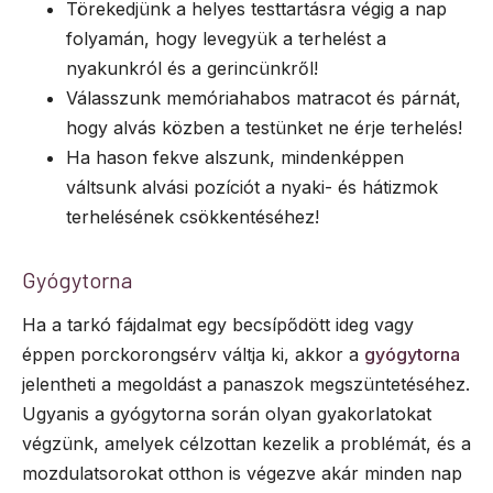
Törekedjünk a helyes testtartásra végig a nap
folyamán, hogy levegyük a terhelést a
nyakunkról és a gerincünkről!
Válasszunk memóriahabos matracot és párnát,
hogy alvás közben a testünket ne érje terhelés!
Ha hason fekve alszunk, mindenképpen
váltsunk alvási pozíciót a nyaki- és hátizmok
terhelésének csökkentéséhez!
Gyógytorna
Ha a tarkó fájdalmat egy becsípődött ideg vagy
éppen porckorongsérv váltja ki, akkor a
gyógytorna
jelentheti a megoldást a panaszok megszüntetéséhez.
Ugyanis a gyógytorna során olyan gyakorlatokat
végzünk, amelyek célzottan kezelik a problémát, és a
mozdulatsorokat otthon is végezve akár minden nap