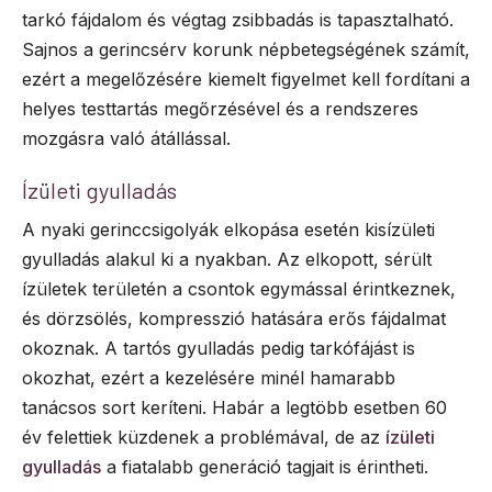
tarkó fájdalom és végtag zsibbadás is tapasztalható.
Sajnos a gerincsérv korunk népbetegségének számít,
ezért a megelőzésére kiemelt figyelmet kell fordítani a
helyes testtartás megőrzésével és a rendszeres
mozgásra való átállással.
Ízületi gyulladás
A nyaki gerinccsigolyák elkopása esetén kisízületi
gyulladás alakul ki a nyakban. Az elkopott, sérült
ízületek területén a csontok egymással érintkeznek,
és dörzsölés, kompresszió hatására erős fájdalmat
okoznak. A tartós gyulladás pedig tarkófájást is
okozhat, ezért a kezelésére minél hamarabb
tanácsos sort keríteni. Habár a legtöbb esetben 60
év felettiek küzdenek a problémával, de az
ízületi
gyulladás
a fiatalabb generáció tagjait is érintheti.