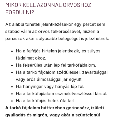
MIKOR KELL AZONNAL ORVOSHOZ
FORDULNI?
Az alábbi tünetek jelentkezésekor egy percet sem
szabad várni az orvos felkeresésével, hiszen a
panaszok akár súlyosabb betegséget is jelezhetnek:
Ha a fejfájás hirtelen jelentkezik, és súlyos
fájdalmat okoz.
Ha fejsérülés után lép fel tarkófájdalom.
Ha a tarkó fájdalom szédüléssel, zavartsággal
vagy erős álmossággal jár együtt.
Ha hányinger vagy hányás lép fel.
Ha a tarkófájdalom eszméletvesztéssel társul.
Ha a tarkófájás hetek óta tart.
A tarkó fájdalom hátterében gerincsérv, ízületi
gyulladás és migrén, vagy akár a szüntelenül