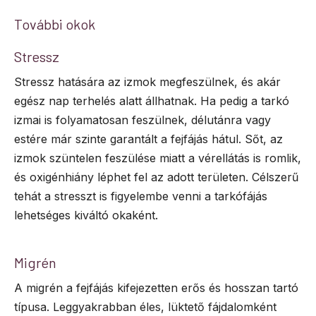
További okok
Stressz
Stressz hatására az izmok megfeszülnek, és akár
egész nap terhelés alatt állhatnak. Ha pedig a tarkó
izmai is folyamatosan feszülnek, délutánra vagy
estére már szinte garantált a fejfájás hátul. Sőt, az
izmok szüntelen feszülése miatt a vérellátás is romlik,
és oxigénhiány léphet fel az adott területen. Célszerű
tehát a stresszt is figyelembe venni a tarkófájás
lehetséges kiváltó okaként.
Migrén
A migrén a fejfájás kifejezetten erős és hosszan tartó
típusa. Leggyakrabban éles, lüktető fájdalomként