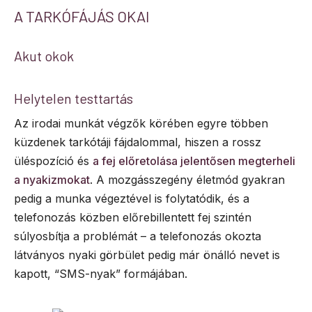
A TARKÓFÁJÁS OKAI
Akut okok
Helytelen testtartás
Az irodai munkát végzők körében egyre többen
küzdenek tarkótáji fájdalommal, hiszen a rossz
üléspozíció és
a fej előretolása jelentősen megterheli
a nyakizmokat
. A mozgásszegény életmód gyakran
pedig a munka végeztével is folytatódik, és a
telefonozás közben előrebillentett fej szintén
súlyosbítja a problémát – a telefonozás okozta
látványos nyaki görbület pedig már önálló nevet is
kapott, “SMS-nyak” formájában.