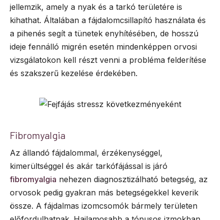
jellemzik, amely a nyak és a tarkó területére is
kihathat. Általában a fájdalomcsillapító használata és
a pihenés segít a tünetek enyhítésében, de hosszú
ideje fennálló migrén esetén mindenképpen orvosi
vizsgálatokon kell részt venni a probléma felderítése
és szakszerű kezelése érdekében.
Fibromyalgia
Az állandó fájdalommal, érzékenységgel,
kimerültséggel és akár tarkófájással is járó
fibromyalgia
nehezen diagnosztizálható betegség, az
orvosok pedig gyakran más betegségekkel keverik
össze. A fájdalmas izomcsomók bármely területen
előfordulhatnak. Hajlamosabb a tónusos izmokban,