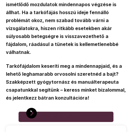
ismétlődő mozdulatok mindennapos végzése is
állhat. Ha a tarkófájás hosszú ideje fennálló
problémát okoz, nem szabad tovább várni a
vizsgálatokra, hiszen ritkább esetekben akár
súlyosabb betegségre is visszavezethető a
fájdalom, ráadásul a tünetek is kellemetlenebbé
válhatnak.
Tarkófájdalom keseríti meg a mindennapjaid, és a
lehető leghamarabb orvosolni szeretnéd a bajt?
Szakképzett gyógytornász és manuálterapeuta
csapatunkkal segítünk – keress minket bizalommal,
és jelentkezz bátran konzultációra!
JELENTKEZZ KONZULTÁCIÓRA