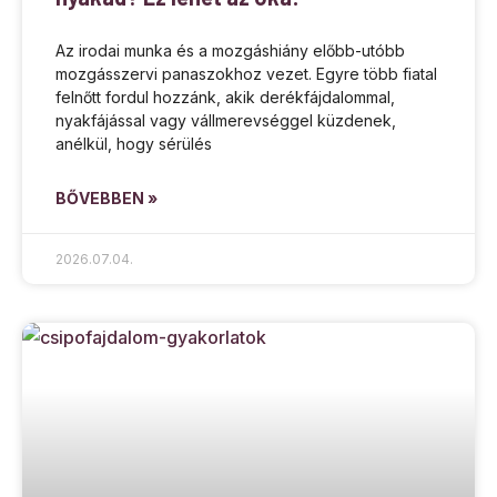
Az irodai munka és a mozgáshiány előbb-utóbb
mozgásszervi panaszokhoz vezet. Egyre több fiatal
felnőtt fordul hozzánk, akik derékfájdalommal,
nyakfájással vagy vállmerevséggel küzdenek,
anélkül, hogy sérülés
BŐVEBBEN »
2026.07.04.