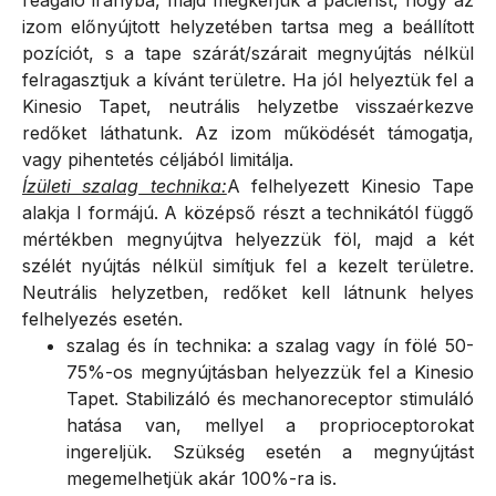
izom előnyújtott helyzetében tartsa meg a beállított
pozíciót, s a tape szárát/szárait megnyújtás nélkül
felragasztjuk a kívánt területre. Ha jól helyeztük fel a
Kinesio Tapet, neutrális helyzetbe visszaérkezve
redőket láthatunk. Az izom működését támogatja,
vagy pihentetés céljából limitálja.
Ízületi szalag technika:
A felhelyezett Kinesio Tape
alakja I formájú. A középső részt a technikától függő
mértékben megnyújtva helyezzük föl, majd a két
szélét nyújtás nélkül simítjuk fel a kezelt területre.
Neutrális helyzetben, redőket kell látnunk helyes
felhelyezés esetén.
szalag és ín technika: a szalag vagy ín fölé 50-
75%-os megnyújtásban helyezzük fel a Kinesio
Tapet. Stabilizáló és mechanoreceptor stimuláló
hatása van, mellyel a proprioceptorokat
ingereljük. Szükség esetén a megnyújtást
megemelhetjük akár 100%-ra is.