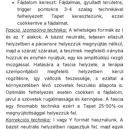
Fájdalom kereszt: Fájdalmas, gyulladt területre,
trigger pontokra 3-4 szalag technikával
felhelyezett Tapet keresztezünk, ezzel
csökkentve a fájdalmat.
Fascia, izompólya technika:
A lehetséges formák az I
és az Y alakok. A bázist neutrális, teljesen ellazult
helyzetben a páciensre helyezzük megnyújtás nélkül,
majd a szárat/ szárakat, a tesztnek megfelelő irányba
húzzuk és enyhén nyújtjuk, egy kis amplitúdójú rezgő
mozgással. Hatására a fascia helyzete, a terápia
szempontjából megfelelő helyzetben kerül
rögzítésre, így változik feszessége, s ezáltal a
környezetében lévő szövetek feszülési állapota is.
Optimális felhelyezés esetén csökken a fájdalom,
javul a szövetek rugalmassága és keringése. A fascia
egy finomabb technika ezért a Tapet 25-50%-os
megnyújtottsággal helyezzük fel.
Korrekciós technika:
I vagy Y formát használunk. A
bázist neutrális helyzetben ragasztjuk fel, majd egyik