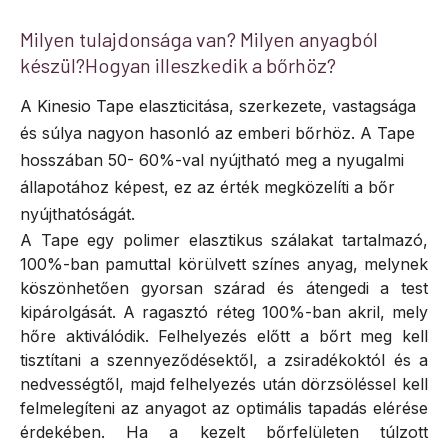
Milyen tulajdonsága van? Milyen anyagból
készül?Hogyan illeszkedik a bőrhöz?
A Kinesio Tape elaszticitása, szerkezete, vastagsága
és súlya nagyon hasonló az emberi bőrhöz.
A Tape
hosszában 50- 60%-val nyújtható meg a nyugalmi
állapotához képest, ez az érték megközelíti a bőr
nyújthatóságát.
A Tape egy polimer elasztikus szálakat tartalmazó,
100%-ban pamuttal körülvett színes anyag, melynek
köszönhetően gyorsan szárad és átengedi a test
kipárolgását.
A ragasztó réteg 100%-ban akril, mely
hőre aktiválódik. Felhelyezés előtt a bőrt meg kell
tisztítani a szennyeződésektől, a zsiradékoktól és a
nedvességtől, majd felhelyezés után dörzsöléssel kell
felmelegíteni az anyagot az optimális tapadás elérése
érdekében. Ha a kezelt bőrfelületen túlzott