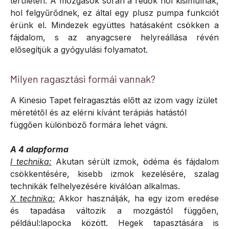
területen. A mozgások során a redők hol kisimulnak,
hol felgyűrődnek, ez által egy plusz pumpa funkciót
érünk el. Mindezek együttes hatásaként csökken a
fájdalom, s az anyagcsere helyreállása révén
elősegítjük a gyógyulási folyamatot
.
Milyen ragasztási formái vannak?
A Kinesio Tapet felragasztás előtt az izom vagy ízület
méretétől és az elérni kívánt terápiás hatástól
függően különböző formára lehet vágni.
A 4 alapforma
I technika:
Akutan sérült izmok, ödéma és fájdalom
csökkentésére, kisebb izmok kezelésére, szalag
technikák felhelyezésére kiválóan alkalmas.
X technika:
Akkor használják, ha egy izom eredése
és tapadása változik a mozgástól függően,
például:lapocka között. Hegek tapasztására is