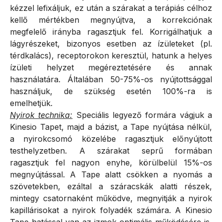
kézzel lefixáljuk, ez után a szárakat a terápiás célhoz
kellő mértékben megnyújtva, a korrekciónak
megfelelő irányba ragasztjuk fel. Korrigálhatjuk a
lágyrészeket, bizonyos esetben az ízületeket (pl.
térdkalács), receptorokon keresztül, hatunk a helyes
ízületi helyzet megéreztetésére és annak
használatára. Általában 50-75%-os nyújtottsággal
használjuk, de szükség esetén 100%-ra is
emelhetjük.
Nyirok technika:
Speciális legyező formára vágjuk a
Kinesio Tapet, majd a bázist, a Tape nyújtása nélkül,
a nyirokcsomó közelébe ragasztjuk előnyújtott
testhelyzetben. A szárakat seprű formában
ragasztjuk fel nagyon enyhe, körülbelül 15%-os
megnyújtással. A Tape alatt csökken a nyomás a
szövetekben, ezáltal a száracskák alatti részek,
mintegy csatornaként működve, megnyitják a nyirok
kapillárisokat a nyirok folyadék számára. A Kinesio
Tape hatással van az izmok optimális működésére is,