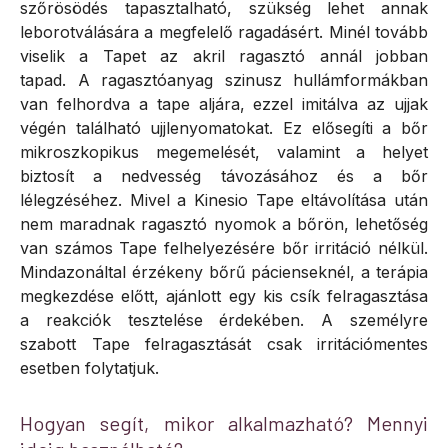
szőrösödés tapasztalható, szükség lehet annak
leborotválására a megfelelő ragadásért. Minél tovább
viselik a Tapet az akril ragasztó annál jobban
tapad. A ragasztóanyag szinusz hullámformákban
van felhordva a tape aljára, ezzel imitálva az ujjak
végén található ujjlenyomatokat. Ez elősegíti a bőr
mikroszkopikus megemelését, valamint a helyet
biztosít a nedvesség távozásához és a bőr
lélegzéséhez.
Mivel a Kinesio Tape eltávolítása után
nem maradnak ragasztó nyomok a bőrön, lehetőség
van számos Tape felhelyezésére bőr irritáció nélkül.
Mindazonáltal érzékeny bőrű pácienseknél, a terápia
megkezdése előtt, ajánlott egy kis csík felragasztása
a reakciók tesztelése érdekében. A személyre
szabott Tape felragasztását csak irritációmentes
esetben folytatjuk.
Hogyan segít, mikor alkalmazható? Mennyi