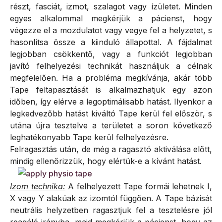
részt, fasciát, izmot, szalagot vagy ízületet. Minden
egyes alkalommal megkérjük a pácienst, hogy
végezze el a mozdulatot vagy vegye fel a helyzetet, s
hasonlítsa össze a kiinduló állapottal. A fájdalmat
legjobban csökkentő, vagy a funkciót legjobban
javító felhelyezési technikát használjuk a célnak
megfelelően. Ha a probléma megkívánja, akár több
Tape feltapasztását is alkalmazhatjuk egy azon
időben, így elérve a legoptimálisabb hatást. Ilyenkor a
legkedvezőbb hatást kiváltó Tape kerül fel először, s
utána újra tesztelve a területet a soron következő
leghatékonyabb Tape kerül felhelyezésre.
Felragasztás után, de még a ragasztó aktiválása előtt,
mindig ellenőrizzük, hogy elértük-e a kívánt hatást.
Izom technika:
A felhelyezett Tape formái lehetnek I,
X vagy Y alakúak az izomtól függően. A Tape bázisát
neutrális helyzetben ragasztjuk fel a tesztelésre jól
reagáló irányba, majd megkérjük a pácienst, hogy az