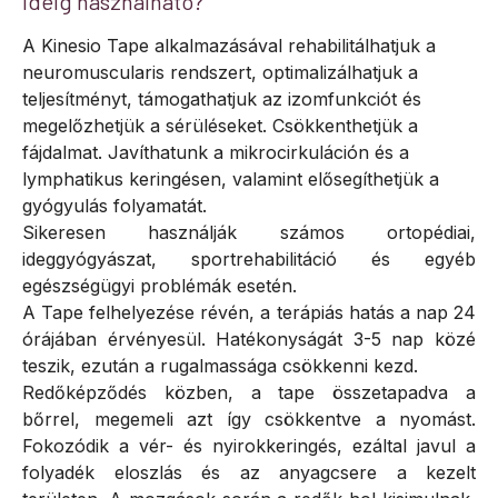
ideig használható?
A Kinesio Tape alkalmazásával rehabilitálhatjuk a
neuromuscularis rendszert, optimalizálhatjuk a
teljesítményt, támogathatjuk az izomfunkciót és
megelőzhetjük a sérüléseket. Csökkenthetjük a
fájdalmat. Javíthatunk a mikrocirkuláción és a
lymphatikus keringésen, valamint elősegíthetjük a
gyógyulás folyamatát.
Sikeresen használják számos ortopédiai,
ideggyógyászat, sportrehabilitáció és egyéb
egészségügyi problémák esetén.
A Tape felhelyezése révén, a terápiás hatás a nap 24
órájában érvényesül. Hatékonyságát 3-5 nap közé
teszik, ezután a rugalmassága csökkenni kezd.
Redőképződés közben, a tape összetapadva a
bőrrel, megemeli azt így csökkentve a nyomást.
Fokozódik a vér- és nyirokkeringés, ezáltal javul a
folyadék eloszlás és az anyagcsere a kezelt