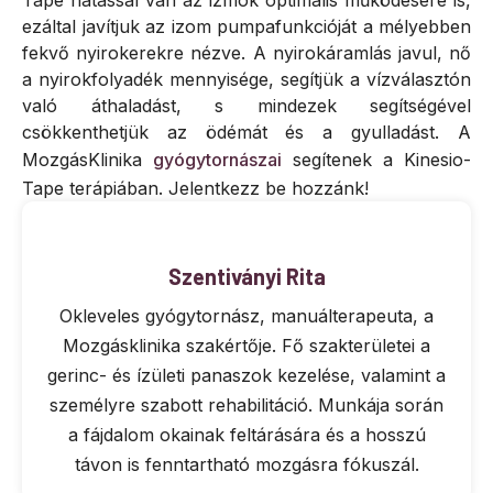
ezáltal javítjuk az izom pumpafunkcióját a mélyebben
fekvő nyirokerekre nézve. A nyirokáramlás javul, nő
a nyirokfolyadék mennyisége, segítjük a vízválasztón
való áthaladást, s mindezek segítségével
csökkenthetjük az ödémát és a gyulladást. A
MozgásKlinika
gyógytornászai
segítenek a Kinesio-
Tape terápiában. Jelentkezz be hozzánk!
Szentiványi Rita
Okleveles gyógytornász, manuálterapeuta, a
Mozgásklinika szakértője. Fő szakterületei a
gerinc- és ízületi panaszok kezelése, valamint a
személyre szabott rehabilitáció. Munkája során
a fájdalom okainak feltárására és a hosszú
távon is fenntartható mozgásra fókuszál.