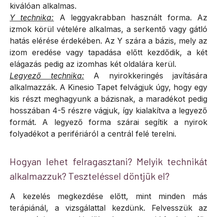
kiválóan alkalmas.
Y technika:
A leggyakrabban használt forma. Az
izmok körül vételére alkalmas, a serkentő vagy gátló
hatás elérése érdekében. Az Y szára a bázis, mely az
izom eredése vagy tapadása előtt kezdődik, a két
elágazás pedig az izomhas két oldalára kerül.
Legyező technika:
A nyirokkeringés javítására
alkalmazzák. A Kinesio Tapet felvágjuk úgy, hogy egy
kis részt meghagyunk a bázisnak, a maradékot pedig
hosszában 4-5 részre vágjuk, így kialakítva a legyező
formát. A legyező forma szárai segítik a nyirok
folyadékot a perifériáról a centrál felé terelni.
Hogyan lehet felragasztani? Melyik technikát
alkalmazzuk? Teszteléssel döntjük el?
A kezelés megkezdése előtt, mint minden más
terápiánál, a vizsgálattal kezdünk. Felvesszük az