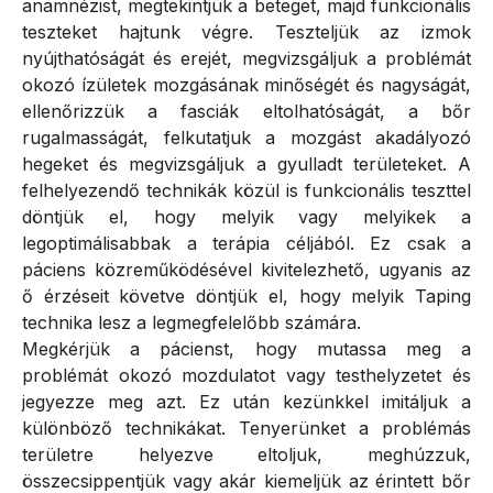
anamnézist, megtekintjük a beteget, majd funkcionális
teszteket hajtunk végre. Teszteljük az izmok
nyújthatóságát és erejét, megvizsgáljuk a problémát
okozó ízületek mozgásának minőségét és nagyságát,
ellenőrizzük a fasciák eltolhatóságát, a bőr
rugalmasságát, felkutatjuk a mozgást akadályozó
hegeket és megvizsgáljuk a gyulladt területeket. A
felhelyezendő technikák közül is funkcionális teszttel
döntjük el, hogy melyik vagy melyikek a
legoptimálisabbak a terápia céljából. Ez csak a
páciens közreműködésével kivitelezhető, ugyanis az
ő érzéseit követve döntjük el, hogy melyik Taping
technika lesz a legmegfelelőbb számára.
Megkérjük a pácienst, hogy mutassa meg a
problémát okozó mozdulatot vagy testhelyzetet és
jegyezze meg azt. Ez után kezünkkel imitáljuk a
különböző technikákat. Tenyerünket a problémás
területre helyezve eltoljuk, meghúzzuk,
összecsippentjük vagy akár kiemeljük az érintett bőr