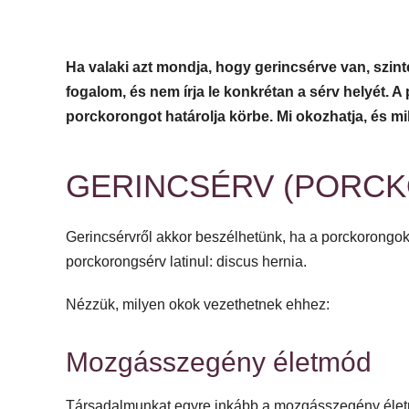
Ha valaki azt mondja, hogy gerincsérve van, szin
fogalom, és nem írja le konkrétan a sérv helyét. 
porckorongot határolja körbe. Mi okozhatja, és m
GERINCSÉRV (PORCK
Gerincsérvről akkor beszélhetünk, ha a porckorongok 
porckorongsérv latinul: discus hernia.
Nézzük, milyen okok vezethetnek ehhez:
Mozgásszegény életmód
Társadalmunkat egyre inkább a mozgásszegény életmó