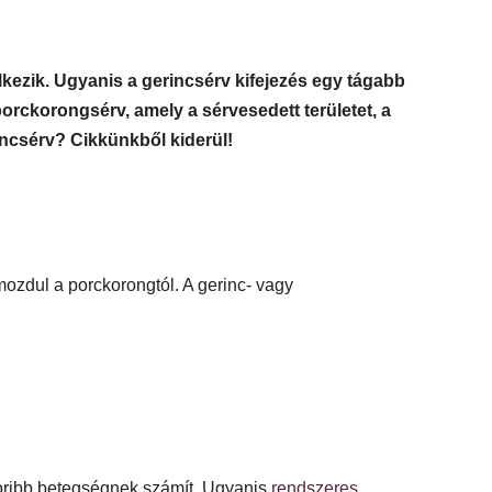
kezik. Ugyanis a gerincsérv kifejezés egy tágabb
orckorongsérv, amely a sérvesedett területet, a
incsérv? Cikkünkből kiderül!
mozdul a porckorongtól. A gerinc- vagy
oribb betegségnek számít. Ugyanis
rendszeres