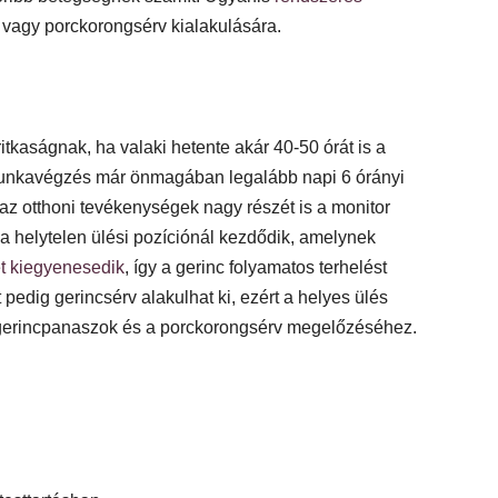
 vagy porckorongsérv kialakulására.
tkaságnak, ha valaki hetente akár 40-50 órát is a
 munkavégzés már önmagában legalább napi 6 órányi
az otthoni tevékenységek nagy részét is a monitor
nt a helytelen ülési pozíciónál kezdődik, amelynek
et kiegyenesedik
, így a gerinc folyamatos terhelést
edig gerincsérv alakulhat ki, ezért a helyes ülés
a gerincpanaszok és a porckorongsérv megelőzéséhez.