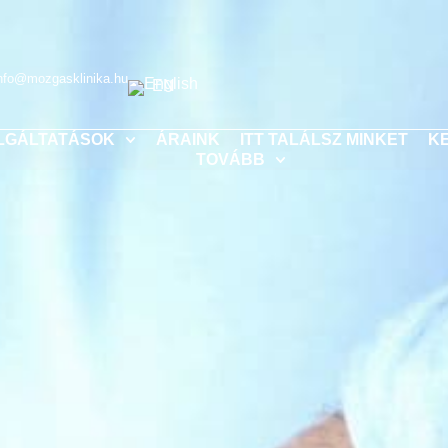
nfo@mozgasklinika.hu
EN
LGÁLTATÁSOK
ÁRAINK
ITT TALÁLSZ MINKET
K
TOVÁBB