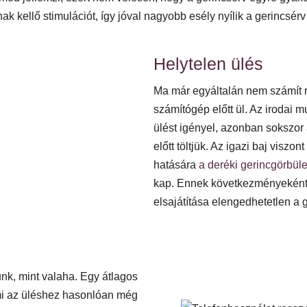
kellő stimulációt, így jóval nagyobb esély nyílik a gerincsérv
Helytelen ülés
Ma már egyáltalán nem számít ri
számítógép előtt ül. Az irodai
ülést igényel, azonban sokszor 
előtt töltjük. Az igazi baj viszo
hatására
a deréki gerincgörbül
kap. Ennek következményeként p
elsajátítása elengedhetetlen 
nk, mint valaha. Egy átlagos
ami az üléshez hasonlóan még