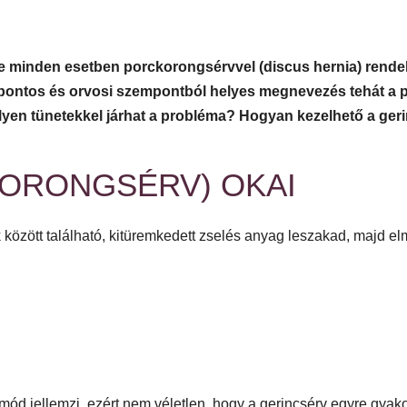
te minden esetben porckorongsérvvel (discus hernia) rendel
A pontos és orvosi szempontból helyes megnevezés tehát a p
ilyen tünetekkel járhat a probléma? Hogyan kezelhető a ger
ORONGSÉRV) OKAI
között található, kitüremkedett zselés anyag leszakad, majd el
d jellemzi, ezért nem véletlen, hogy a gerincsérv egyre gyak