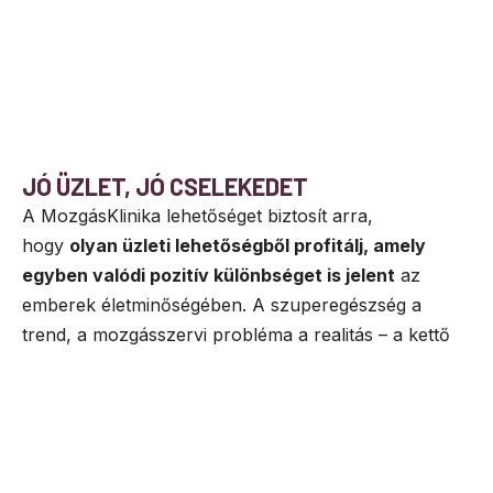
JÓ ÜZLET, JÓ CSELEKEDET
A MozgásKlinika lehetőséget biztosít arra,
hogy
olyan üzleti lehetőségből profitálj, amely
egyben valódi pozitív különbséget is jelent
az
emberek életminőségében. A szuperegészség a
trend, a mozgásszervi probléma a realitás – a kettő
találkozásánál létrejövő igényt pedig a MozgásKlinika
a fenntartható egészségmegőrzésre építő üzleti
modellel szolgálja ki.
JELENTKEZEK