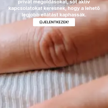
privát megoldásokat, sőt aktív
kapcsolatokat keresnek, hogy a lehető
legjobb ellátást kaphassák.
JELENTKEZEK!