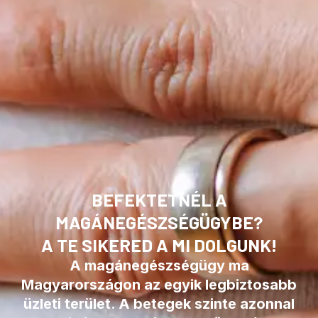
BEFEKTETNÉL A
MAGÁNEGÉSZSÉGÜGYBE?
A TE SIKERED A MI DOLGUNK!
A magánegészségügy ma
Magyarországon az egyik legbiztosabb
üzleti terület. A betegek szinte azonnal