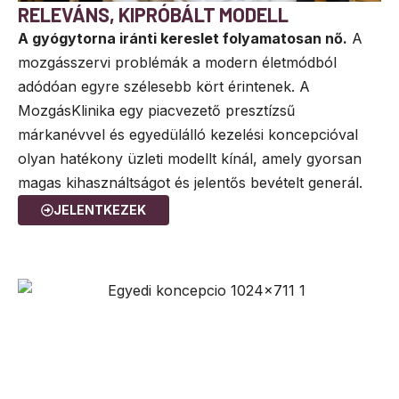
RELEVÁNS, KIPRÓBÁLT MODELL
A gyógytorna iránti kereslet folyamatosan nő.
A
mozgásszervi problémák a modern életmódból
adódóan egyre szélesebb kört érintenek. A
MozgásKlinika egy piacvezető presztízsű
márkanévvel és egyedülálló kezelési koncepcióval
olyan hatékony üzleti modellt kínál, amely gyorsan
magas kihasználtságot és jelentős bevételt generál.
JELENTKEZEK