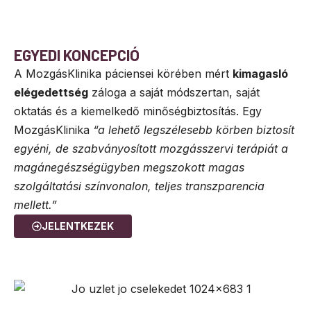
EGYEDI KONCEPCIÓ
A MozgásKlinika páciensei körében mért
kimagasló
elégedettség
záloga a saját módszertan, saját
oktatás és a kiemelkedő minőségbiztosítás. Egy
MozgásKlinika
“a lehető legszélesebb körben biztosít
egyéni, de szabványosított mozgásszervi terápiát a
magánegészségügyben megszokott magas
szolgáltatási színvonalon, teljes transzparencia
mellett.”
JELENTKEZEK